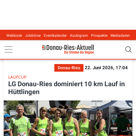
Webkiosk
Jobbörse
Eventkalender
Azubigram
Prospekte
Mediadaten
Main navigation
22. Juni 2026, 17:04
Donau-Ries
LAUFCUP
LG Donau-Ries dominiert 10 km Lauf in
Hüttlingen