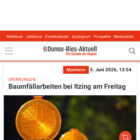
Webkiosk
Jobbörse
Eventkalender
Azubigram
Prospekte
Mediadaten
Main navigation
5. Juni 2026, 12:54
Monheim
SPERRUNGEN
Baumfällarbeiten bei Itzing am Freitag