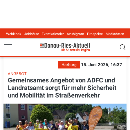
Webkiosk
Jobbörse
Eventkalender
Azubigram
Prospekte
Mediadaten
Main navigation
15. Juni 2026, 16:37
Harburg
ANGEBOT
Gemeinsames Angebot von ADFC und
Landratsamt sorgt für mehr Sicherheit
und Mobilität im Straßenverkehr