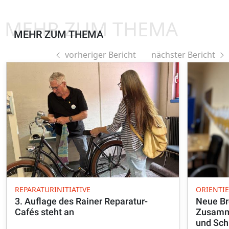
MEHR ZUM THEMA
MEHR ZUM THEMA
vorheriger Bericht
nächster Bericht
REPARATURINITIATIVE
ORIENTI
3. Auflage des Rainer Reparatur-
Neue Br
Cafés steht an
Zusamme
und Sch