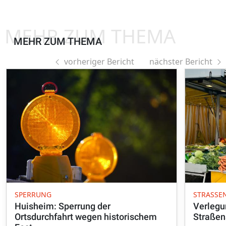
MEHR ZUM THEMA
MEHR ZUM THEMA
vorheriger Bericht
nächster Bericht
SPERRUNG
STRASSE
Huisheim: Sperrung der
Verlegu
Ortsdurchfahrt wegen historischem
Straßen