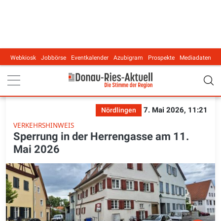
Webkiosk
Jobbörse
Eventkalender
Azubigram
Prospekte
Mediadaten
Main navigation
7. Mai 2026, 11:21
Nördlingen
VERKEHRSHINWEIS
Sperrung in der Herrengasse am 11.
Mai 2026