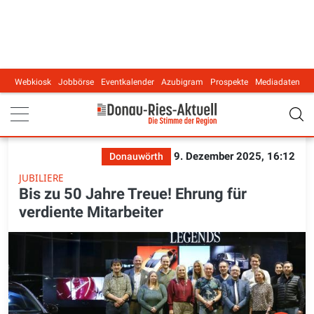
Webkiosk
Jobbörse
Eventkalender
Azubigram
Prospekte
Mediadaten
Main navigation
9. Dezember 2025, 16:12
Donauwörth
JUBILIERE
Bis zu 50 Jahre Treue! Ehrung für
verdiente Mitarbeiter