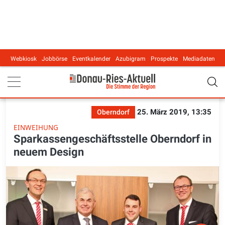
Webkiosk
Jobbörse
Eventkalender
Azubigram
Prospekte
Mediadaten
Main navigation
25. März 2019, 13:35
Oberndorf
EINWEIHUNG
Sparkassengeschäftsstelle Oberndorf in
neuem Design