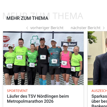
MEHR ZUM THEMA
MEHR ZUM THEMA
vorheriger Bericht
nächster Bericht
SPORTEVENT
AUSZEIC
Läufer des TSV Nördlingen beim
Sparkas
Metropolmarathon 2026
über be
Banken