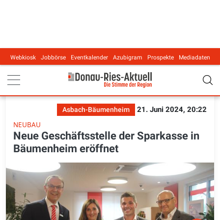
Webkiosk
Jobbörse
Eventkalender
Azubigram
Prospekte
Mediadaten
Main navigation
21. Juni 2024, 20:22
Asbach-Bäumenheim
NEUBAU
Neue Geschäftsstelle der Sparkasse in
Bäumenheim eröffnet