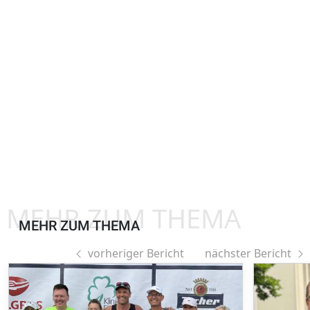
MEHR ZUM THEMA
MEHR ZUM THEMA
vorheriger Bericht
nächster Bericht