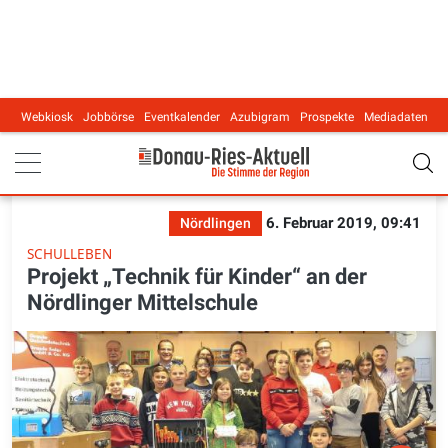
Webkiosk
Jobbörse
Eventkalender
Azubigram
Prospekte
Mediadaten
Main navigation
6. Februar 2019, 09:41
Nördlingen
SCHULLEBEN
Projekt „Technik für Kinder“ an der
Nördlinger Mittelschule