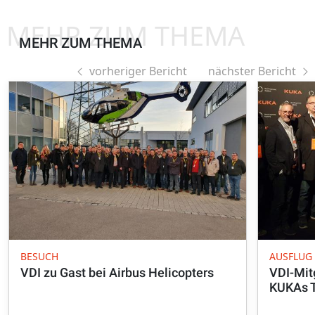
MEHR ZUM THEMA
MEHR ZUM THEMA
vorheriger Bericht
nächster Bericht
BESUCH
AUSFLUG
VDI zu Gast bei Airbus Helicopters
VDI-Mit
KUKAs T