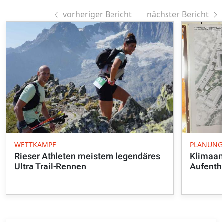
vorheriger Bericht
nächster Bericht
WETTKAMPF
PLANUN
Rieser Athleten meistern legendäres
Klimaa
Ultra Trail-Rennen
Aufenth