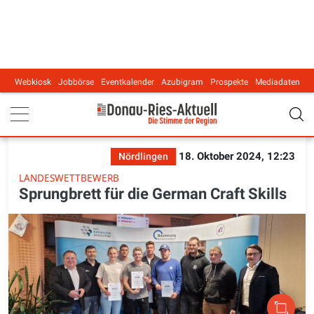
Webkiosk
Jobbörse
Eventkalender
Azubigram
Prospekte
Mediadaten
Main navigation
18. Oktober 2024, 12:23
Nördlingen
LANDESWETTBEWERB
Sprungbrett für die German Craft Skills