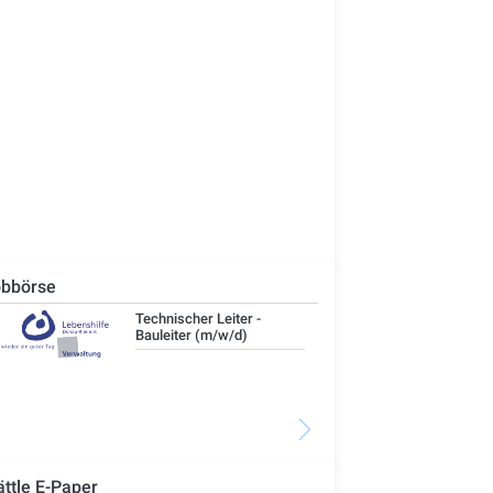
bbörse
Technischer Leiter -
IT-
Bauleiter (m/w/d)
ättle E-Paper