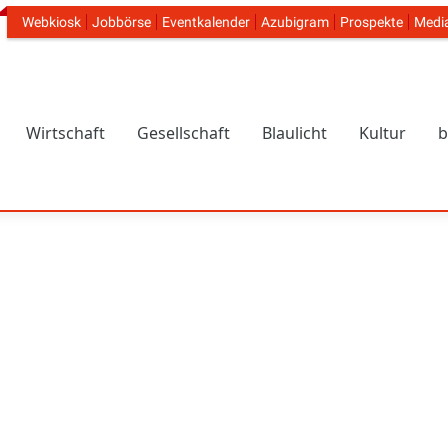
Webkiosk
Jobbörse
Eventkalender
Azubigram
Prospekte
Medi
Header Navigation
Wirtschaft
Gesellschaft
Blaulicht
Kultur
b