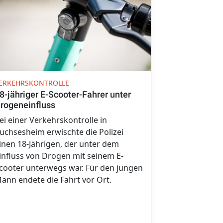
UNFALL
ERKEHRSKONTROLLE
Gesundheitli
8-jähriger E-Scooter-Fahrer unter
Autofahrerin
rogeneinfluss
Schutzplan
ei einer Verkehrskontrolle in
Kurz vor Möt
uchsesheim erwischte die Polizei
jährigen Aut
inen 18-Jährigen, der unter dem
Freitagnachm
influss von Drogen mit seinem E-
vor Augen. Si
cooter unterwegs war. Für den jungen
ihren Pkw un
ann endete die Fahrt vor Ort.
Schutzplank