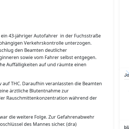
ein 43-jähriger Autofahrer in der Fuchsstraße
bhängigen Verkehrskontrolle unterzogen.
schlug den Beamten deutlicher
inneren sowie vom Fahrer selbst entgegen.
e Auffälligkeiten auf und räumte einen
Jo
itiv auf THC. Daraufhin veranlassten die Beamten
Bauzeichner/Bautechniker
(m/w/d)
eine ärztliche Blutentnahme zur
 der Rauschmittenkonzentration während der
war die weitere Folge. Zur Gefahrenabwehr
schlüssel des Mannes sicher. (dra)
bl