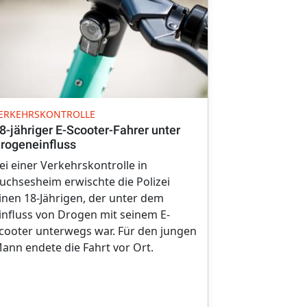
UNFALL
ERKEHRSKONTROLLE
Gesundheitli
8-jähriger E-Scooter-Fahrer unter
Autofahrerin
rogeneinfluss
Schutzplan
ei einer Verkehrskontrolle in
Kurz vor Möt
uchsesheim erwischte die Polizei
jährigen Aut
inen 18-Jährigen, der unter dem
Freitagnachm
influss von Drogen mit seinem E-
vor Augen. Si
cooter unterwegs war. Für den jungen
ihren Pkw un
ann endete die Fahrt vor Ort.
Schutzplank