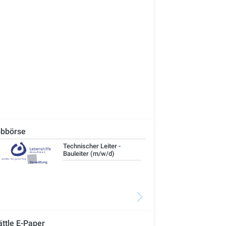
bbörse
Technischer Leiter -
IT-
Bauleiter (m/w/d)
ättle E-Paper