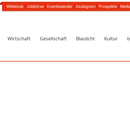
Webkiosk
Jobbörse
Eventkalender
Azubigram
Prospekte
Medi
Header Navigation
Wirtschaft
Gesellschaft
Blaulicht
Kultur
b