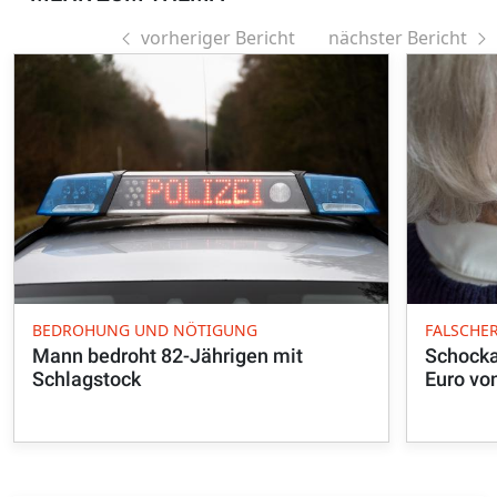
vorheriger Bericht
nächster Bericht
BEDROHUNG UND NÖTIGUNG
FALSCHE
Mann bedroht 82-Jährigen mit
Schocka
Schlagstock
Euro vo