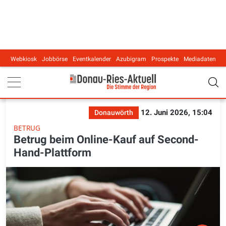
Webkiosk
Jobbörse
Eventkalender
Azubigram
Prospekte
Mediadaten
Main navigation
12. Juni 2026, 15:04
Donauwörth
BETRUG
Betrug beim Online-Kauf auf Second-
Hand-Plattform