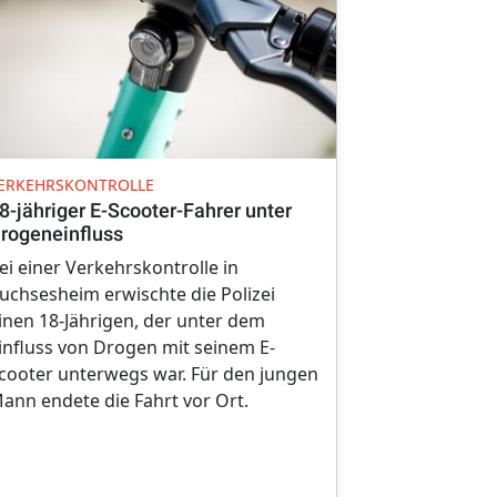
UNFALL
ERKEHRSKONTROLLE
Gesundheitli
8-jähriger E-Scooter-Fahrer unter
Autofahrerin
rogeneinfluss
Schutzplan
ei einer Verkehrskontrolle in
Kurz vor Möt
uchsesheim erwischte die Polizei
jährigen Aut
inen 18-Jährigen, der unter dem
Freitagnachm
influss von Drogen mit seinem E-
vor Augen. Si
cooter unterwegs war. Für den jungen
ihren Pkw un
ann endete die Fahrt vor Ort.
Schutzplank