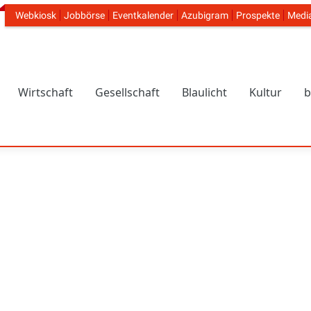
Webkiosk
Jobbörse
Eventkalender
Azubigram
Prospekte
Medi
Header Navigation
Wirtschaft
Gesellschaft
Blaulicht
Kultur
b