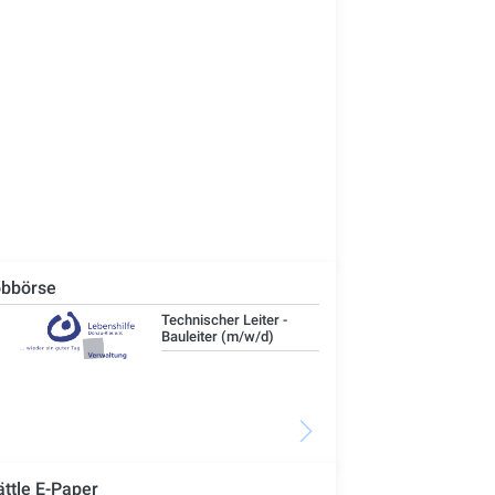
bbörse
Technischer Leiter -
IT-
Bauleiter (m/w/d)
ättle E-Paper