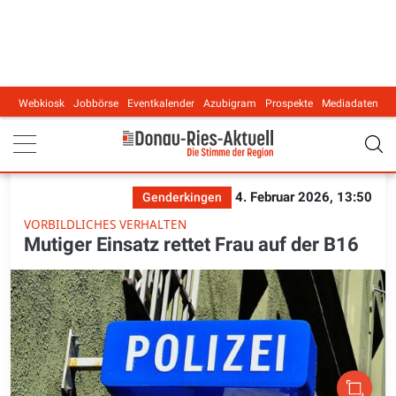
Webkiosk
Jobbörse
Eventkalender
Azubigram
Prospekte
Mediadaten
Main navigation
4. Februar 2026, 13:50
Genderkingen
VORBILDLICHES VERHALTEN
Mutiger Einsatz rettet Frau auf der B16