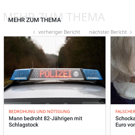
MEHR ZUM THEMA
MEHR ZUM THEMA
vorheriger Bericht
nächster Bericht
BEDROHUNG UND NÖTIGUNG
FALSCHE
Mann bedroht 82-Jährigen mit
Schocka
Schlagstock
Euro vo