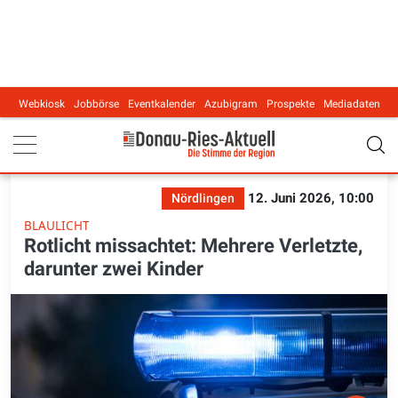
Webkiosk
Jobbörse
Eventkalender
Azubigram
Prospekte
Mediadaten
Main navigation
12. Juni 2026, 10:00
Nördlingen
BLAULICHT
Rotlicht missachtet: Mehrere Verletzte,
darunter zwei Kinder