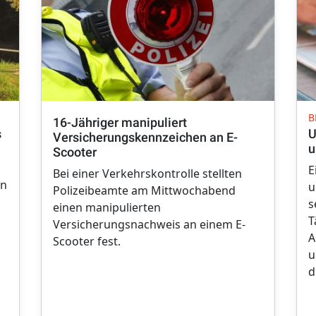
B
16-Jähriger manipuliert
s
U
Versicherungskennzeichen an E-
u
Scooter
E
Bei einer Verkehrskontrolle stellten
en
u
Polizeibeamte am Mittwochabend
s
einen manipulierten
T
Versicherungsnachweis an einem E-
A
Scooter fest.
u
d