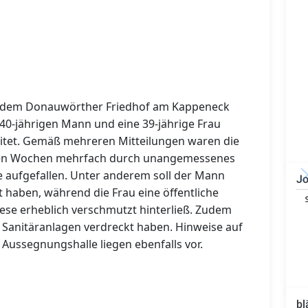
f dem Donauwörther Friedhof am Kappeneck
0-jährigen Mann und eine 39-jährige Frau
leitet. Gemäß mehreren Mitteilungen waren die
nen Wochen mehrfach durch unangemessenes
 aufgefallen. Unter anderem soll der Mann
Jo
t haben, während die Frau eine öffentliche
echnischer Leiter -
IT-Administrator (m/w/d)
diese erheblich verschmutzt hinterließ. Zudem
auleiter (m/w/d)
 Sanitäranlagen verdreckt haben. Hinweise auf
Aussegnungshalle liegen ebenfalls vor.
bl