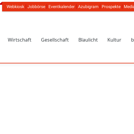
Webkiosk
Jobbörse
Eventkalender
Azubigram
Prospekte
Medi
Header Navigation
Wirtschaft
Gesellschaft
Blaulicht
Kultur
b