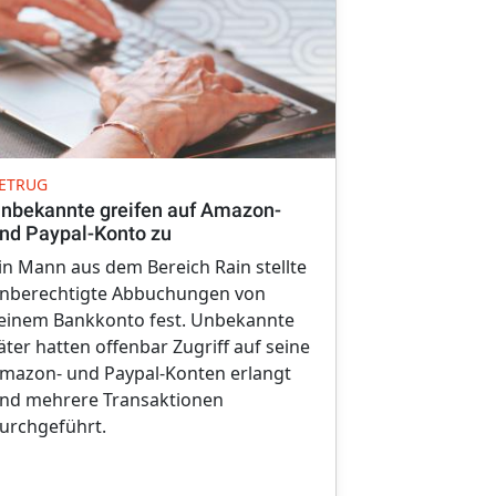
HAUSVERBOT
ETRUG
42-Jähriger
nbekannte greifen auf Amazon-
Nördlingen 
nd Paypal-Konto zu
Eine Kassier
in Mann aus dem Bereich Rain stellte
Verbraucher
nberechtigte Abbuchungen von
Wemdinger 
einem Bankkonto fest. Unbekannte
Dienstagnach
äter hatten offenbar Zugriff auf seine
Rucksack be
mazon- und Paypal-Konten erlangt
nd mehrere Transaktionen
urchgeführt.