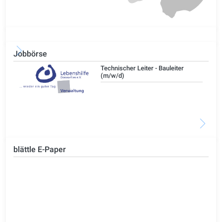
Jobbörse
/d)
Technischer Leiter - Bauleiter
(m/w/d)
blättle E-Paper