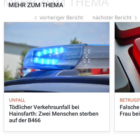
MEHR ZUM THEMA
MEHR ZUM THEMA
vorheriger Bericht
nächster Bericht
UNFALL
BETRUGS
Tödlicher Verkehrsunfall bei
Falsche
Hainsfarth: Zwei Menschen sterben
Frau be
auf der B466