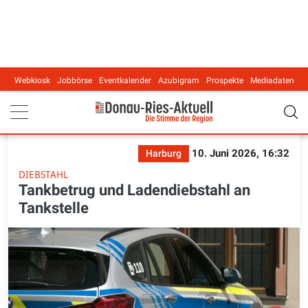
Webkiosk
Jobbörse
Eventkalender
Azubigram
Prospekte
Mediadaten
Main navigation
10. Juni 2026, 16:32
Harburg
DIEBSTAHL
Tankbetrug und Ladendiebstahl an
Tankstelle