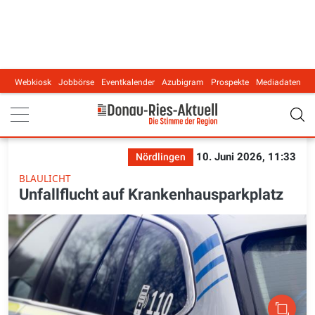
Webkiosk
Jobbörse
Eventkalender
Azubigram
Prospekte
Mediadaten
Main navigation
10. Juni 2026, 11:33
Nördlingen
BLAULICHT
Unfallflucht auf Krankenhausparkplatz