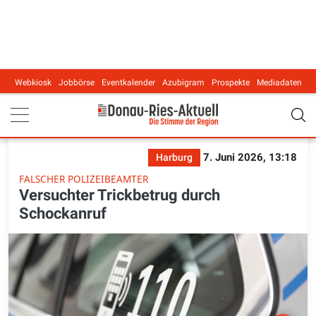
Webkiosk
Jobbörse
Eventkalender
Azubigram
Prospekte
Mediadaten
Main navigation
7. Juni 2026, 13:18
Harburg
FALSCHER POLIZEIBEAMTER
Versuchter Trickbetrug durch
Schockanruf