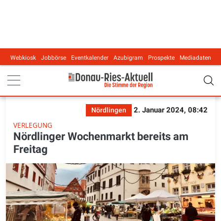
Webkiosk
Jobbörse
Eventkalender
Azubigram
Prospekte
Mediadaten
Main navigation
2. Januar 2024, 08:42
Nördlingen
VERLEGUNG
Nördlinger Wochenmarkt bereits am
Freitag