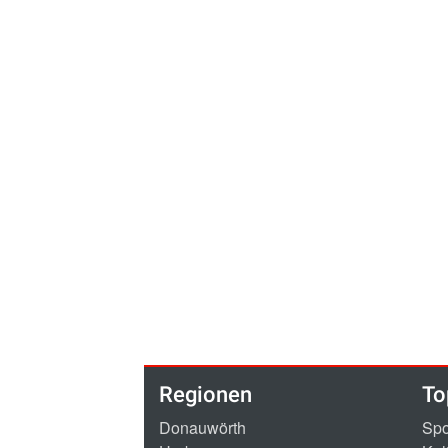
Regionen
To
Donauwörth
Spo