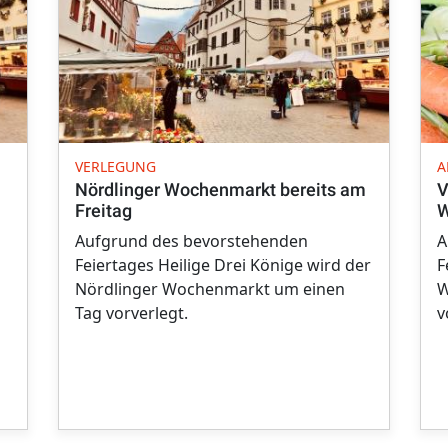
VERLEGUNG
A
Nördlinger Wochenmarkt bereits am
V
Freitag
W
Aufgrund des bevorstehenden
A
Feiertages Heilige Drei Könige wird der
F
Nördlinger Wochenmarkt um einen
W
Tag vorverlegt.
v