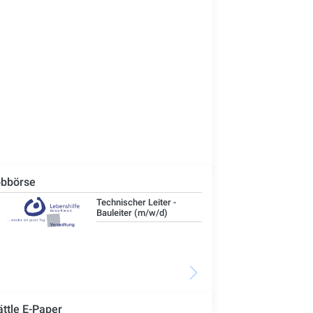
bbörse
Technischer Leiter -
IT-
Bauleiter (m/w/d)
ättle E-Paper