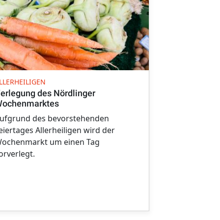
TERMINÄNDE
LLERHEILIGEN
Wochenmarkt
erlegung des Nördlinger
August vorv
ochenmarktes
Am 5. August
ufgrund des bevorstehenden
beliebte allj
eiertages Allerheiligen wird der
die Nördling
ochenmarkt um einen Tag
Grund finde
orverlegt.
am Freitag, 4