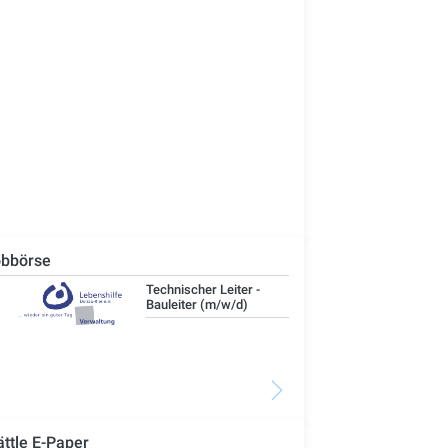
bbörse
Technischer Leiter -
IT-
Bauleiter (m/w/d)
ättle E-Paper