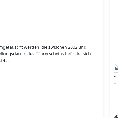
umgetauscht werden, die zwischen 2002 und
ellungsdatum des Führerscheins befindet sich
d 4a.
Jo
Bauzeichner/Bautechniker
(m/w/d)
bl