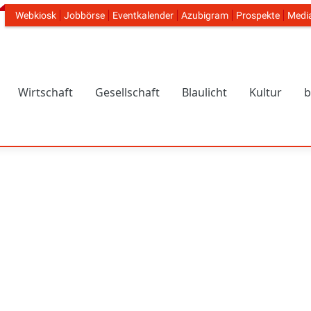
Webkiosk
Jobbörse
Eventkalender
Azubigram
Prospekte
Medi
Header Navigation
Wirtschaft
Gesellschaft
Blaulicht
Kultur
b