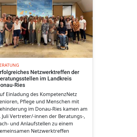
LANDRATSAMT
ERATUNG
Sozialaussc
rfolgreiches Netzwerktreffen der
tagt erstmal
eratungsstellen im Landkreis
Johannes
onau-Ries
Der mit zahl
uf Einladung des KompetenzNetz
Kreistagsmit
enioren, Pflege und Menschen mit
Sozialaussch
ehinderung im Donau-Ries kamen am
erstmals in
. Juli Vertreter/-innen der Beratungs-,
zusammen. I
ach- und Anlaufstellen zu einem
die Vorstellu
emeinsamen Netzwerktreffen