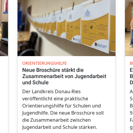
ORIENTIERUNGSHILFE
B
Neue Broschüre stärkt die
E
Zusammenarbeit von Jugendarbeit
B
und Schule
D
Der Landkreis Donau-Ries
A
veröffentlicht eine praktische
S
Orientierungshilfe für Schulen und
B
Jugendhilfe. Die neue Broschüre soll
9
die Zusammenarbeit zwischen
F
Jugendarbeit und Schule stärken.
g