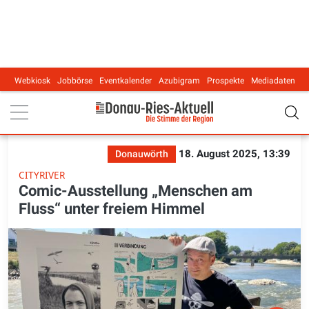
Webkiosk
Jobbörse
Eventkalender
Azubigram
Prospekte
Mediadaten
Main navigation
18. August 2025, 13:39
Donauwörth
CITYRIVER
Comic-Ausstellung „Menschen am
Fluss“ unter freiem Himmel