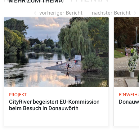
MEHR ZUM THEMA
vorheriger Bericht
nächster Bericht
PROJEKT
EINWEIH
CityRiver begeistert EU-Kommission
Donauwö
beim Besuch in Donauwörth