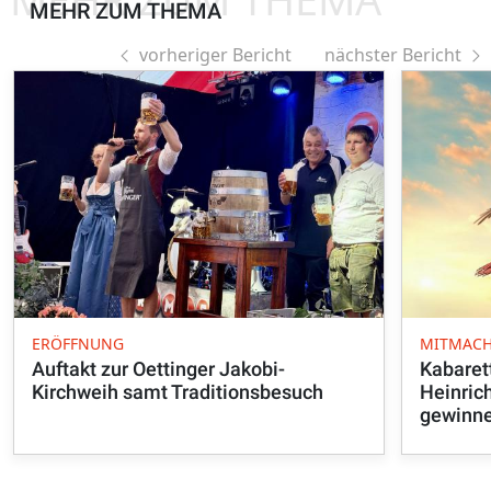
MEHR ZUM THEMA
vorheriger Bericht
nächster Bericht
ERÖFFNUNG
MITMACH
Auftakt zur Oettinger Jakobi-
Kabarett
Kirchweih samt Traditionsbesuch
Heinrich
gewinn