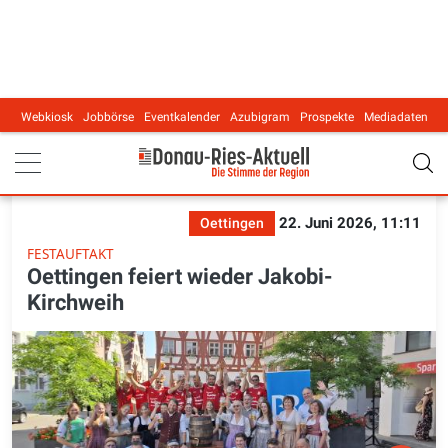
Webkiosk
Jobbörse
Eventkalender
Azubigram
Prospekte
Mediadaten
Main navigation
22. Juni 2026, 11:11
Oettingen
FESTAUFTAKT
Oettingen feiert wieder Jakobi-
Kirchweih