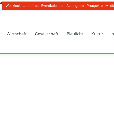
Webkiosk
Jobbörse
Eventkalender
Azubigram
Prospekte
Medi
Header Navigation
Wirtschaft
Gesellschaft
Blaulicht
Kultur
b