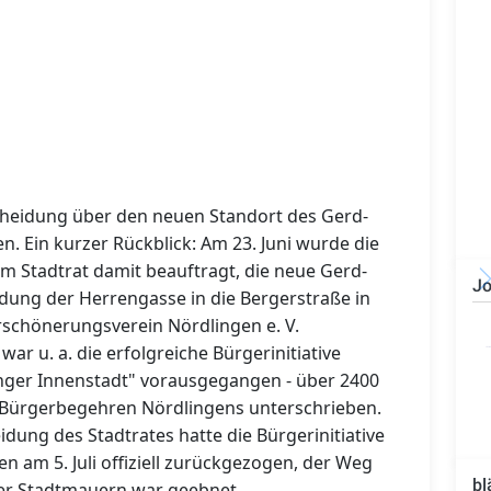
scheidung über den neuen Standort des Gerd-
n. Ein kurzer Rückblick: Am 23. Juni wurde die
m Stadtrat damit beauftragt, die neue Gerd-
Jo
ung der Herrengasse in die Bergerstraße in
Bauzeichner/Bautechniker
chönerungsverein Nördlingen e. V.
(m/w/d)
ar u. a. die erfolgreiche Bürgerinitiative
nger Innenstadt" vorausgegangen - über 2400
le Bürgerbegehren Nördlingens unterschrieben.
idung des Stadtrates hatte die Bürgerinitiative
 am 5. Juli offiziell zurückgezogen, der Weg
bl
der Stadtmauern war geebnet.