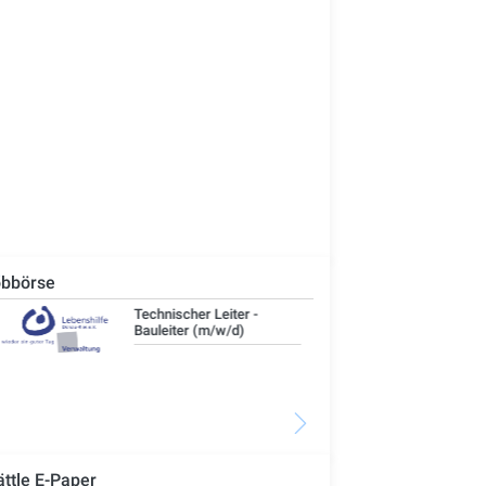
bbörse
Technischer Leiter -
IT-
Bauleiter (m/w/d)
ättle E-Paper