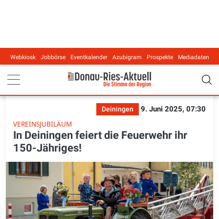
Webkiosk
Jobbörse
Eventkalender
Azubigram
Prospekte
Mediadaten
Main navigation
9. Juni 2025, 07:30
Deiningen
VEREINSJUBILÄUM
In Deiningen feiert die Feuerwehr ihr
150-Jähriges!