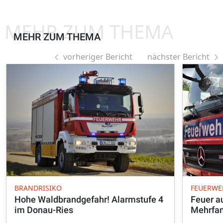
MEHR ZUM THEMA
MEHR ZUM THEMA
vorheriger Bericht
nächster Bericht
BRANDRISIKO
FEUERWE
Hohe Waldbrandgefahr! Alarmstufe 4
Feuer a
im Donau-Ries
Mehrfam