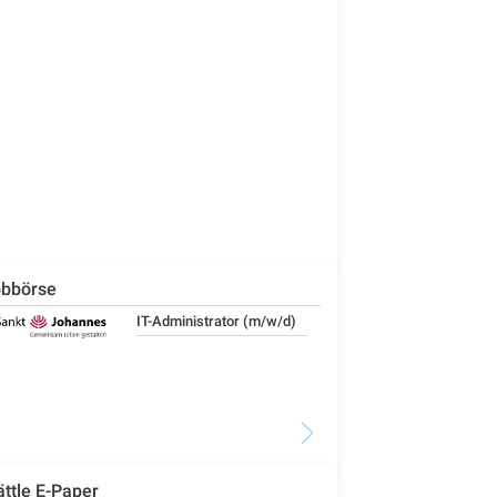
bbörse
IT-Administrator (m/w/d)
Ste
Woh
Se
ättle E-Paper