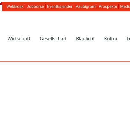
Webkiosk
Jobbörse
Eventkalender
Azubigram
Prospekte
Medi
Header Navigation
Wirtschaft
Gesellschaft
Blaulicht
Kultur
b