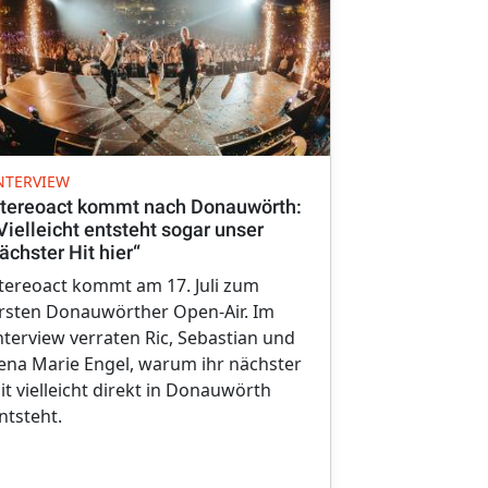
UMBAU
NTERVIEW
Umbau der 
tereoact kommt nach Donauwörth:
Vielleicht entsteht sogar unser
Sie sind die
ächster Hit hier“
hinter den 
tereoact kommt am 17. Juli zum
Gewändern 
rsten Donauwörther Open-Air. Im
Kindertages
nterview verraten Ric, Sebastian und
Mit größter
ena Marie Engel, warum ihr nächster
Detail sorge
it vielleicht direkt in Donauwörth
Kleidungsstü
ntsteht.