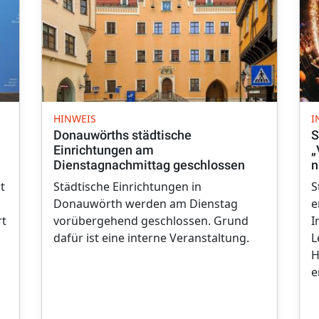
HINWEIS
I
Donauwörths städtische
S
Einrichtungen am
„
Dienstagnachmittag geschlossen
n
t
Städtische Einrichtungen in
S
Donauwörth werden am Dienstag
e
rt
vorübergehend geschlossen. Grund
I
dafür ist eine interne Veranstaltung.
L
H
e