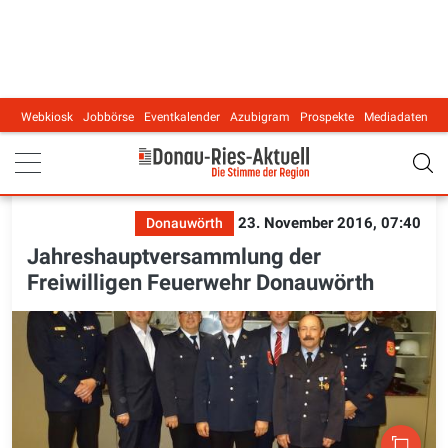
Webkiosk
Jobbörse
Eventkalender
Azubigram
Prospekte
Mediadaten
Main navigation
23. November 2016, 07:40
Donauwörth
Jahreshauptversammlung der
Freiwilligen Feuerwehr Donauwörth