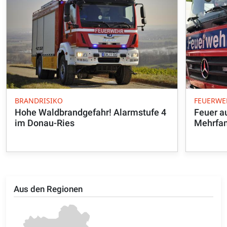
BRANDRISIKO
FEUERWE
Hohe Waldbrandgefahr! Alarmstufe 4
Feuer a
im Donau-Ries
Mehrfam
Aus den Regionen