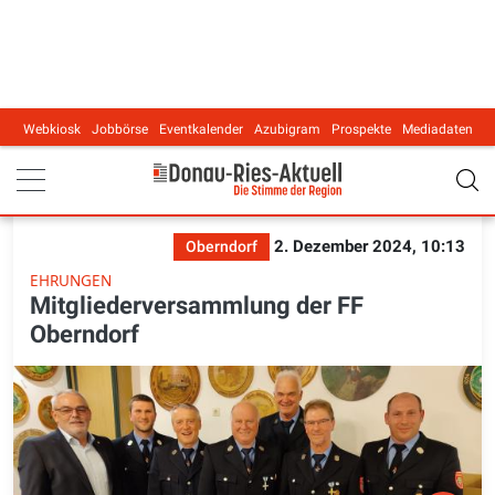
Webkiosk
Jobbörse
Eventkalender
Azubigram
Prospekte
Mediadaten
Main navigation
2. Dezember 2024, 10:13
Oberndorf
EHRUNGEN
Mitgliederversammlung der FF
Oberndorf