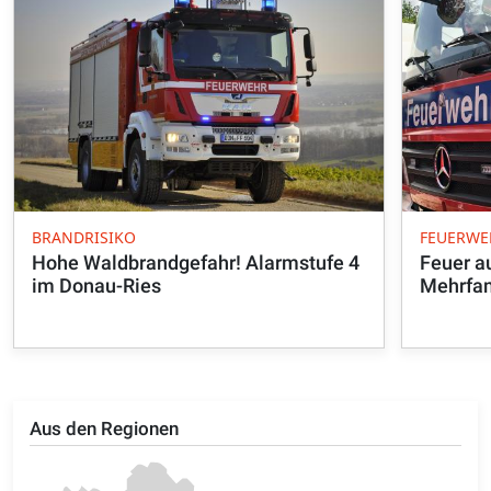
BRANDRISIKO
FEUERWE
Hohe Waldbrandgefahr! Alarmstufe 4
Feuer a
im Donau-Ries
Mehrfam
Aus den Regionen