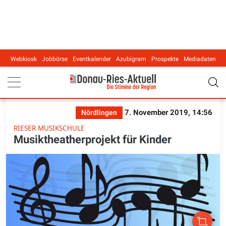
Webkiosk
Jobbörse
Eventkalender
Azubigram
Prospekte
Mediadaten
Main navigation
7. November 2019, 14:56
Nördlingen
RIESER MUSIKSCHULE
Musiktheatherprojekt für Kinder