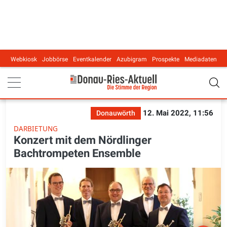
Webkiosk
Jobbörse
Eventkalender
Azubigram
Prospekte
Mediadaten
Main navigation
12. Mai 2022, 11:56
Donauwörth
DARBIETUNG
Konzert mit dem Nördlinger
Bachtrompeten Ensemble