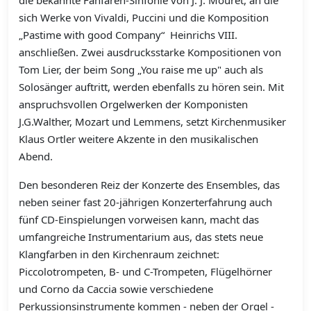
die bekannte Fanfaren-Sinfonie von J. J. Mouret, an die
sich Werke von Vivaldi, Puccini und die Komposition
„Pastime with good Company“ Heinrichs VIII.
anschließen. Zwei ausdrucksstarke Kompositionen von
Tom Lier, der beim Song „You raise me up" auch als
Solosänger auftritt, werden ebenfalls zu hören sein. Mit
anspruchsvollen Orgelwerken der Komponisten
J.G.Walther, Mozart und Lemmens, setzt Kirchenmusiker
Klaus Ortler weitere Akzente in den musikalischen
Abend.
Den besonderen Reiz der Konzerte des Ensembles, das
neben seiner fast 20-jährigen Konzerterfahrung auch
fünf CD-Einspielungen vorweisen kann, macht das
umfangreiche Instrumentarium aus, das stets neue
Klangfarben in den Kirchenraum zeichnet:
Piccolotrompeten, B- und C-Trompeten, Flügelhörner
und Corno da Caccia sowie verschiedene
Perkussionsinstrumente kommen - neben der Orgel -