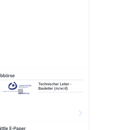
bbörse
Technischer Leiter -
IT-
Bauleiter (m/w/d)
ättle E-Paper