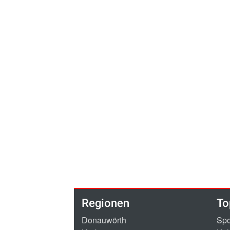
Regionen
To
Donauwörth
Spo