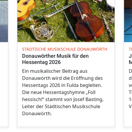
STÄDTISCHE MUSIKSCHULE DONAUWÖRTH
T
Donauwörther Musik für den
J
Hessentag 2026
M
Ein musikalischer Beitrag aus
D
Donauwörth wird die Eröffnung des
d
Hessentags 2026 in Fulda begleiten.
v
Die neue Hessentagshymne „Foll
T
hessisch!“ stammt von Josef Basting,
1
Leiter der Städtischen Musikschule
V
Donauwörth.