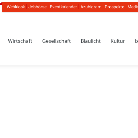
Webkiosk
Jobbörse
Eventkalender
Azubigram
Prospekte
Medi
Header Navigation
Wirtschaft
Gesellschaft
Blaulicht
Kultur
b