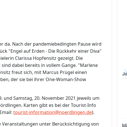
er da. Nach der pandemiebedingten Pause wird
tück "Engel auf Erden - Die Rückkehr einer Diva"
elerin Clarissa Hopfensitz gezeigt.
Die
ind dabei bereits in vollem Gange. "Marlene
ensitz freut sich, mit Marcus Prügel einen
Jo
haben, der sie bei ihrer One-Woman-Show
Bauzeichner/Bautechniker
(m/w/d)
19. und Samstag, 20. November 2021 jeweils um
ördlingen. Karten gibt es bei der Tourist-Info
 Email:
tourist-information@noerdlingen.de
).
ie Veranstaltungen unter Berücksichtigung von
bl