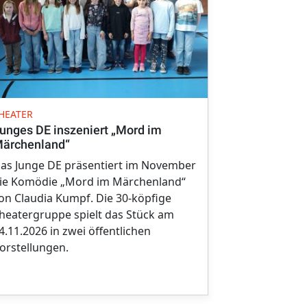
VERANSTALTU
HEATER
Blasmusik tr
unges DE inszeniert „Mord im
in Reimling
ärchenland“
Auch in diese
as Junge DE präsentiert im November
Reimlingen w
ie Komödie „Mord im Märchenland“
Biergarten a
on Claudia Kumpf. Die 30-köpfige
musikalisc
heatergruppe spielt das Stück am
reichlicher 
4.11.2026 in zwei öffentlichen
Gästen an ni
orstellungen.