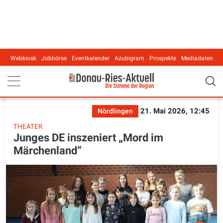
Webkiosk
Jobbörse
Eventkalender
Azubigram
Prospekte
Mediadaten
Main navigation
21. Mai 2026, 12:45
Nördlingen
THEATER
Junges DE inszeniert „Mord im
Märchenland“