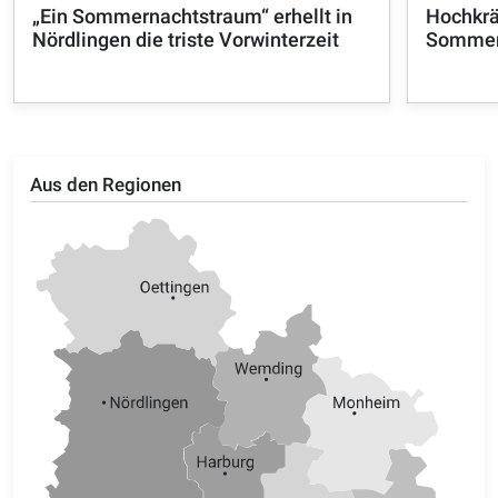
„Ein Sommernachtstraum“ erhellt in
Hochkrä
Nördlingen die triste Vorwinterzeit
Sommer
Aus den Regionen