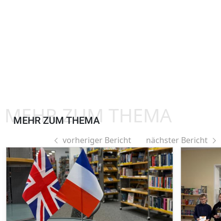
MEHR ZUM THEMA
MEHR ZUM THEMA
vorheriger Bericht
nächster Bericht