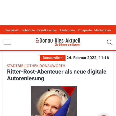
Webkiosk
Jobbörse
Eventkalender
Azubigram
Prospekte
Mediadaten
Main navigation
24. Februar 2022, 11:16
Donauwörth
STADTBIBLIOTHEK DONAUWÖRTH
Ritter-Rost-Abenteuer als neue digitale
Autorenlesung