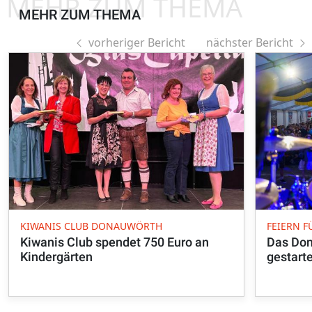
MEHR ZUM THEMA
MEHR ZUM THEMA
vorheriger Bericht
nächster Bericht
KIWANIS CLUB DONAUWÖRTH
FEIERN 
Kiwanis Club spendet 750 Euro an
Das Don
Kindergärten
gestart