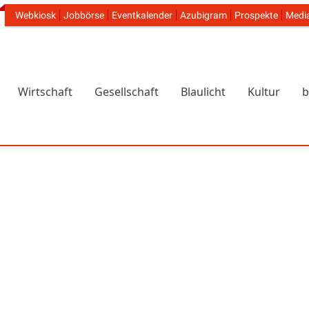
Webkiosk
Jobbörse
Eventkalender
Azubigram
Prospekte
Medi
Header Navigation
Wirtschaft
Gesellschaft
Blaulicht
Kultur
b