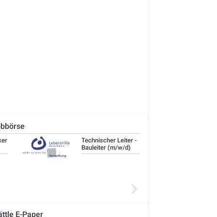
bbörse
Technischer Leiter -
IT-
Bauleiter (m/w/d)
ättle E-Paper