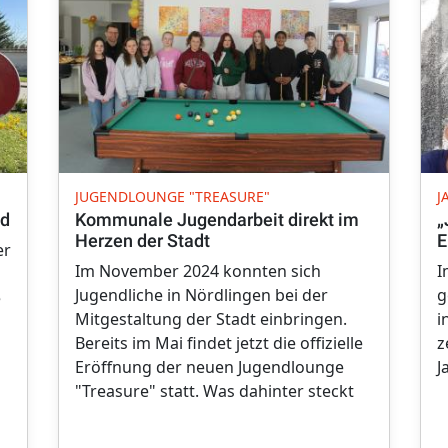
JUGENDLOUNGE "TREASURE"
J
ld
Kommunale Jugendarbeit direkt im
„
Herzen der Stadt
E
er
Im November 2024 konnten sich
I
Jugendliche in Nördlingen bei der
g
e
Mitgestaltung der Stadt einbringen.
i
Bereits im Mai findet jetzt die offizielle
z
Eröffnung der neuen Jugendlounge
J
"Treasure" statt. Was dahinter steckt