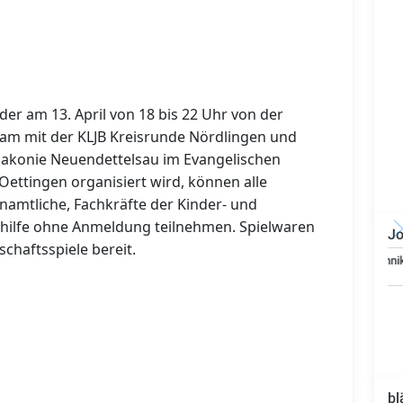
 der am 13. April von 18 bis 22 Uhr von der
m mit der KLJB Kreisrunde Nördlingen und
iakonie Neuendettelsau im Evangelischen
 Oettingen organisiert wird, können alle
enamtliche, Fachkräfte der Kinder- und
nhilfe ohne Anmeldung teilnehmen. Spielwaren
Jo
schaftsspiele bereit.
Bauzeichner/Bautechniker
(m/w/d)
bl