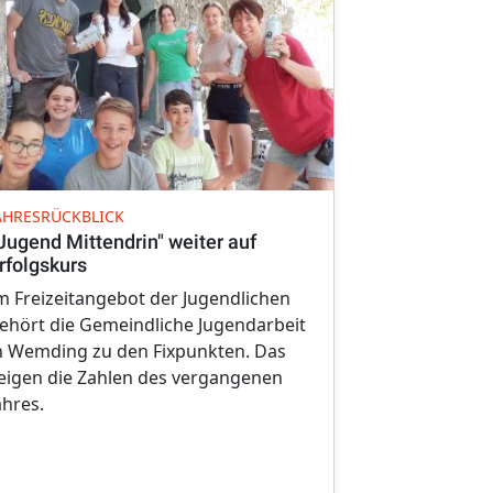
WORKSHOP
AHRESRÜCKBLICK
Schülerspre
Jugend Mittendrin" weiter auf
Zeichen ge
rfolgskurs
„Fair Play i
m Freizeitangebot der Jugendlichen
des zweiten 
ehört die Gemeindliche Jugendarbeit
Schülerspre
n Wemding zu den Fixpunkten. Das
Landkreis Do
eigen die Zahlen des vergangenen
ahres.