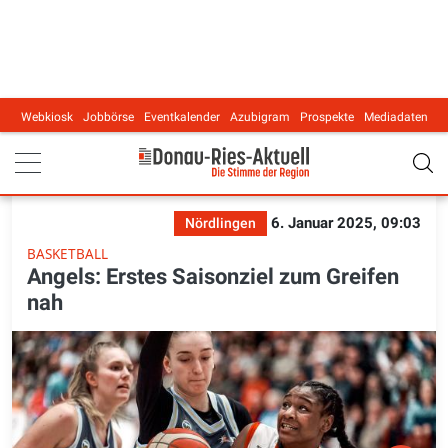
Webkiosk
Jobbörse
Eventkalender
Azubigram
Prospekte
Mediadaten
Main navigation
6. Januar 2025, 09:03
Nördlingen
BASKETBALL
Angels: Erstes Saisonziel zum Greifen
nah