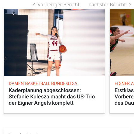
vorheriger Bericht
nächster Bericht
DAMEN BASKETBALL BUNDESLIGA
EIGNER 
Kaderplanung abgeschlossen:
Erstkla
Stefanie Kulesza macht das US-Trio
Vorbere
der Eigner Angels komplett
des Dau