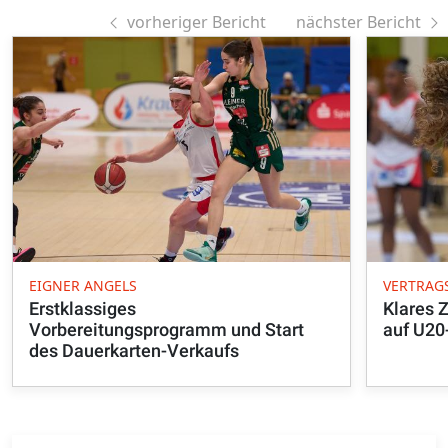
vorheriger Bericht
nächster Bericht
EIGNER ANGELS
VERTRAG
Erstklassiges
Klares 
Vorbereitungsprogramm und Start
auf U20
des Dauerkarten-Verkaufs