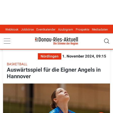
Webkiosk
Jobbörse
Eventkalender
Azubigram
Prospekte
Mediadaten
Main navigation
1. November 2024, 09:15
Nördlingen
BASKETBALL
Auswärtsspiel für die Eigner Angels in
Hannover