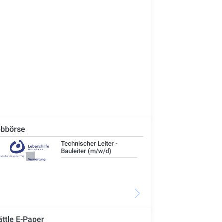
bbörse
Technischer Leiter -
IT-
Bauleiter (m/w/d)
ättle E-Paper