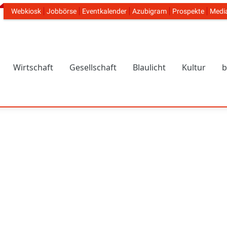
Webkiosk
Jobbörse
Eventkalender
Azubigram
Prospekte
Medi
Header Navigation
Wirtschaft
Gesellschaft
Blaulicht
Kultur
b