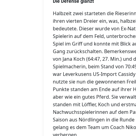
Die Defense glänzt
Halbzeit zwei starteten die Rieseri
ihren vierten Dreier ein, was, halbz
bedeutete. Dieser wurde von Ex-Nati
Spielerin auf dem Feld, unterbroch
Spiel im Griff und konnte mit Blick 
Gang zurückschalten. Bemerkenswert
von Jana Koch (64:47, 27. Min.) und 
Spielmacherin, beim Stand von 70:4
war Leverkusens US-Import Cassidy M
nutzte sie nun die gewonnenen Frei
Punkte standen am Ende auf ihrer H
aber wie ein gutes Pferd. Sie verwa
standen mit Löffler, Koch und erstmal
Nachwuchsspielerinnen auf dem Parke
Saison aus Nördlingen in die Runde 
gelang es dem Team um Coach Niko 
verbergen.