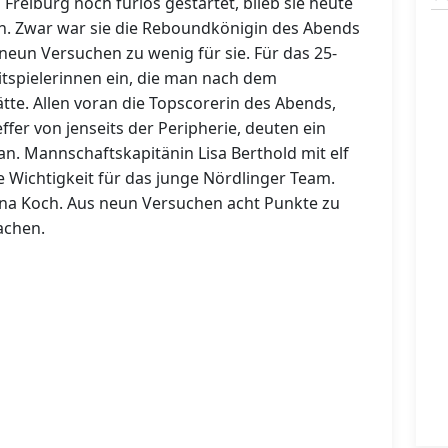
reiburg noch furios gestartet, blieb sie heute
en. Zwar war sie die Reboundkönigin des Abends
s neun Versuchen zu wenig für sie. Für das 25-
itspielerinnen ein, die man nach dem
ätte. Allen voran die Topscorerin des Abends,
ffer von jenseits der Peripherie, deuten ein
n. Mannschaftskapitänin Lisa Berthold mit elf
e Wichtigkeit für das junge Nördlinger Team.
na Koch. Aus neun Versuchen acht Punkte zu
achen.