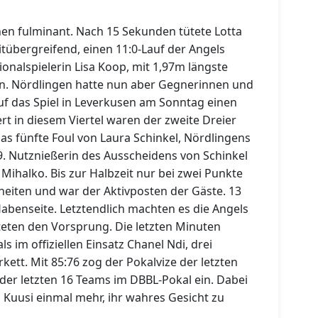
nnen fulminant. Nach 15 Sekunden tütete Lotta
eitübergreifend, einen 11:0-Lauf der Angels
onalspielerin Lisa Koop, mit 1,97m längste
en. Nördlingen hatte nun aber Gegnerinnen und
auf das Spiel in Leverkusen am Sonntag einen
 in diesem Viertel waren der zweite Dreier
das fünfte Foul von Laura Schinkel, Nördlingens
9. Nutznießerin des Ausscheidens von Schinkel
ihalko. Bis zur Halbzeit nur bei zwei Punkte
heiten und war der Aktivposten der Gäste. 13
abenseite. Letztendlich machten es die Angels
lteten den Vorsprung. Die letzten Minuten
s im offiziellen Einsatz Chanel Ndi, drei
tt. Mit 85:76 zog der Pokalvize der letzten
der letzten 16 Teams im DBBL-Pokal ein. Dabei
Kuusi einmal mehr, ihr wahres Gesicht zu