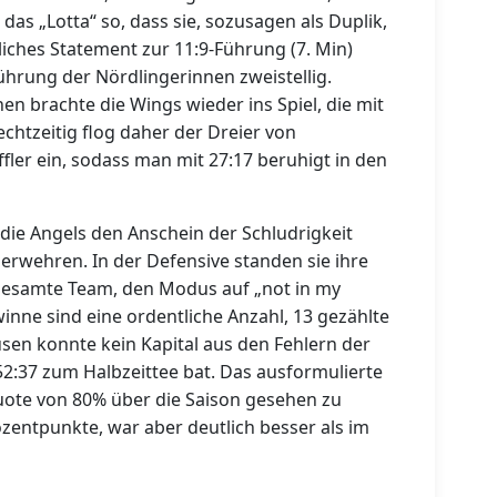
as „Lotta“ so, dass sie, sozusagen als Duplik,
liches Statement zur 11:9-Führung (7. Min)
Führung der Nördlingerinnen zweistellig.
n brachte die Wings wieder ins Spiel, die mit
echtzeitig flog daher der Dreier von
ler ein, sodass man mit 27:17 beruhigt in den
 die Angels den Anschein der Schludrigkeit
erwehren. In der Defensive standen sie ihre
s gesamte Team, den Modus auf „not in my
winne sind eine ordentliche Anzahl, 13 gezählte
usen konnte kein Kapital aus den Fehlern der
2:37 zum Halbzeittee bat. Das ausformulierte
quote von 80% über die Saison gesehen zu
zentpunkte, war aber deutlich besser als im