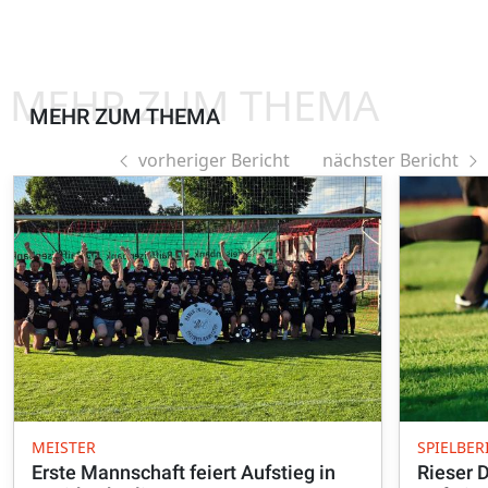
MEHR ZUM THEMA
MEHR ZUM THEMA
vorheriger Bericht
nächster Bericht
MEISTER
SPIELBER
Erste Mannschaft feiert Aufstieg in
Rieser