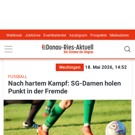
Webkiosk
Jobbörse
Eventkalender
Azubigram
Prospekte
Mediadaten
Main navigation
18. Mai 2026, 14:52
Wechingen
FUSSBALL
Nach hartem Kampf: SG-Damen holen
Punkt in der Fremde