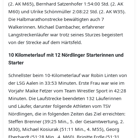
(2. AK M65), Bernhard Satzenhofer 1:54:00 Std. (2. AK
M60) und Ulrike Schönmüller 2:08:22 Std. (2. AK W35).
Die Halbmarathonstrecke bewältigten auch 7
Walkerinnen. Michael Dambacher, erfahrener
Langstreckenläufer war trotz seines Sturzes begeistert
von der Strecke auf dem Härtsfeld.
10 Kilometerlauf mit 12 Nördlinger Starterinnen und
Starter
Schnellster beim 10-Kilometerlauf war Robin Linten von
der LSG Aalen in 33:53 Minuten. Erste Frau war wie im
Vorjahr Maike Fetzer vom Team Wrestler Sport in 42:28
Minuten. Die Laufstrecke beendeten 132 Läuferinnen
und Läufer, darunter folgende Athleten vom TSV
Nördlingen, die in folgenden Zeiten das Ziel erreichten:
Steffen Brenner (39:25 Min., 5. der Gesamtwertung, 2.
M30), Michael Kosiurak (51:11 Min., 4. M55), Georg
Eberhardt (51:28 Min., 4. M60), Brigitte Erdle (51:31