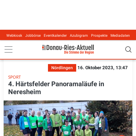
Webkiosk
Jobbörse
Eventkalender
Azubigram
Prospekte
Mediadaten
Main navigation
16. Oktober 2023, 13:47
Nördlingen
SPORT
4. Härtsfelder Panoramaläufe in
Neresheim