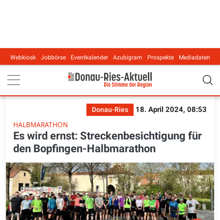
Webkiosk
Jobbörse
Eventkalender
Azubigram
Prospekte
Mediadaten
Main navigation
18. April 2024, 08:53
Donau-Ries
HALBMARATHON
Es wird ernst: Streckenbesichtigung für
den Bopfingen-Halbmarathon