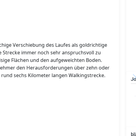
öchige Verschiebung des Laufes als goldrichtige
e Strecke immer noch sehr anspruchsvoll zu
eisige Flächen und den aufgeweichten Boden.
ilnehmer den Herausforderungen über zehn oder
r rund sechs Kilometer langen Walkingstrecke.
Jo
Bauzeichner/Bautechniker
(m/w/d)
bl