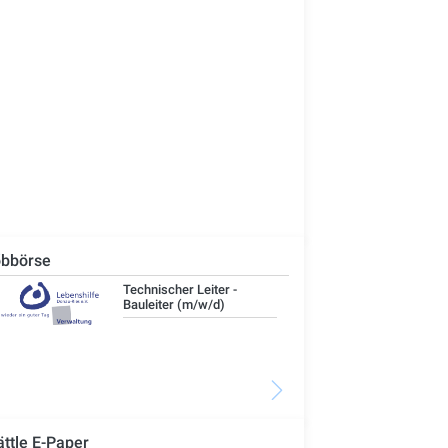
bbörse
Technischer Leiter -
IT-
Bauleiter (m/w/d)
ättle E-Paper