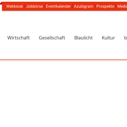
Webkiosk
Jobbörse
Eventkalender
Azubigram
Prospekte
Medi
Header Navigation
Wirtschaft
Gesellschaft
Blaulicht
Kultur
b