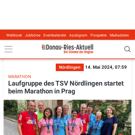
Webkiosk
Jobbörse
Eventkalender
Azubigram
Prospekte
Mediadaten
Main navigation
14. Mai 2024, 07:59
Nördlingen
MARATHON
Laufgruppe des TSV Nördlingen startet
beim Marathon in Prag