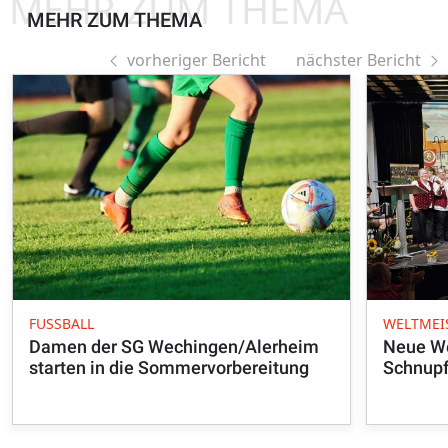
MEHR ZUM THEMA
MEHR ZUM THEMA
vorheriger Bericht
nächster Bericht
FUSSBALL
WELTMEI
Damen der SG Wechingen/Alerheim
Neue We
starten in die Sommervorbereitung
Schnupf