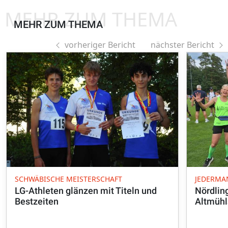
MEHR ZUM THEMA
MEHR ZUM THEMA
vorheriger Bericht
nächster Bericht
SCHWÄBISCHE MEISTERSCHAFT
JEDERMA
LG-Athleten glänzen mit Titeln und
Nördlin
Bestzeiten
Altmühl