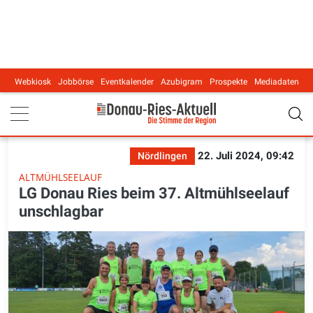
Webkiosk
Jobbörse
Eventkalender
Azubigram
Prospekte
Mediadaten
Main navigation
22. Juli 2024, 09:42
Nördlingen
ALTMÜHLSEELAUF
LG Donau Ries beim 37. Altmühlseelauf
unschlagbar