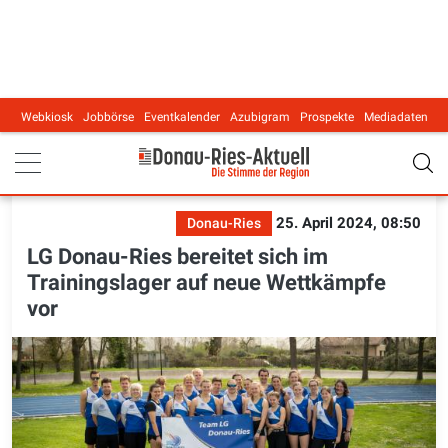
Webkiosk
Jobbörse
Eventkalender
Azubigram
Prospekte
Mediadaten
Main navigation
25. April 2024, 08:50
Donau-Ries
LG Donau-Ries bereitet sich im
Trainingslager auf neue Wettkämpfe
vor