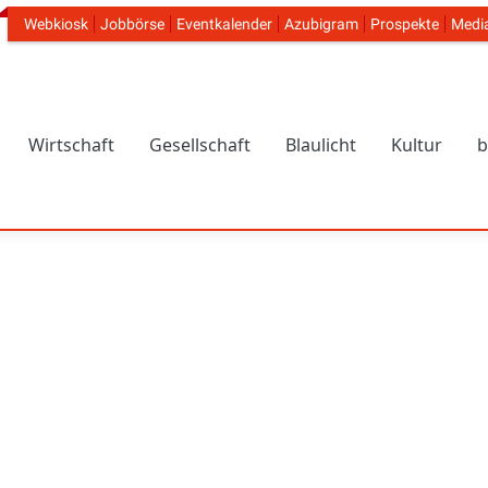
Webkiosk
Jobbörse
Eventkalender
Azubigram
Prospekte
Medi
Header Navigation
Wirtschaft
Gesellschaft
Blaulicht
Kultur
b