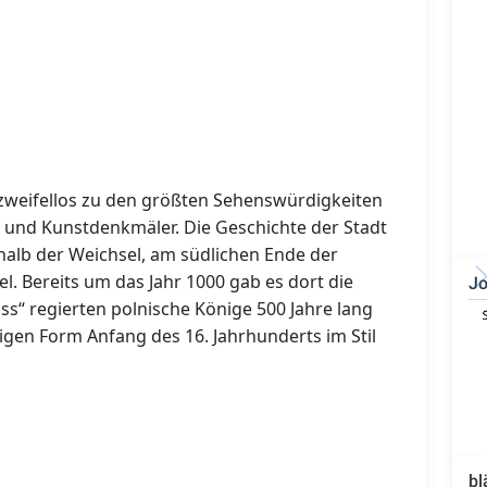
 zweifellos zu den größten Sehenswürdigkeiten
- und Kunstdenkmäler. Die Geschichte der Stadt
halb der Weichsel, am südlichen Ende der
l. Bereits um das Jahr 1000 gab es dort die
Jo
s“ regierten polnische Könige 500 Jahre lang
Technischer Leiter -
Bauleiter (m/w/d)
tigen Form Anfang des 16. Jahrhunderts im Stil
bl