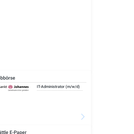
bbörse
IT-Administrator (m/w/d)
Ste
Woh
Se
ättle E-Paper