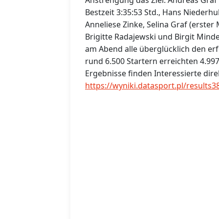
Anstrengung das Ziel: Andreas Graf 
Bestzeit 3:35:53 Std., Hans Niederhu
Anneliese Zinke, Selina Graf (erster
Brigitte Radajewski und Birgit Mind
am Abend alle überglücklich den er
rund 6.500 Startern erreichten 4.99
Ergebnisse finden Interessierte dire
https://wyniki.datasport.pl/results