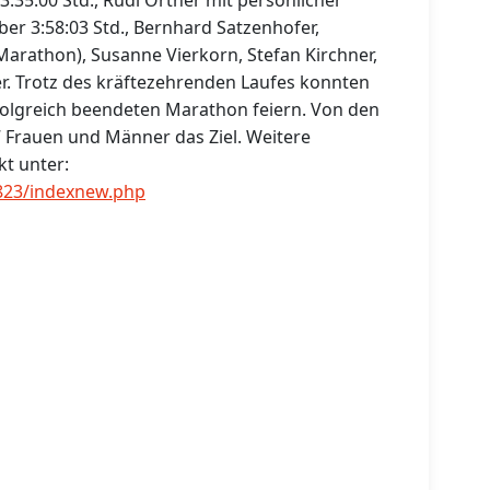
3:35:00 Std., Rudi Ortner mit persönlicher
ber 3:58:03 Std., Bernhard Satzenhofer,
 Marathon), Susanne Vierkorn, Stefan Kirchner,
er. Trotz des kräftezehrenden Laufes konnten
folgreich beendeten Marathon feiern. Von den
7 Frauen und Männer das Ziel. Weitere
kt unter:
3823/indexnew.php