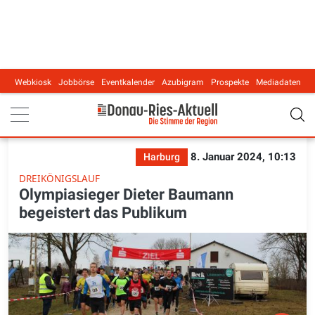
Webkiosk
Jobbörse
Eventkalender
Azubigram
Prospekte
Mediadaten
Main navigation
8. Januar 2024, 10:13
Harburg
DREIKÖNIGSLAUF
Olympiasieger Dieter Baumann
begeistert das Publikum