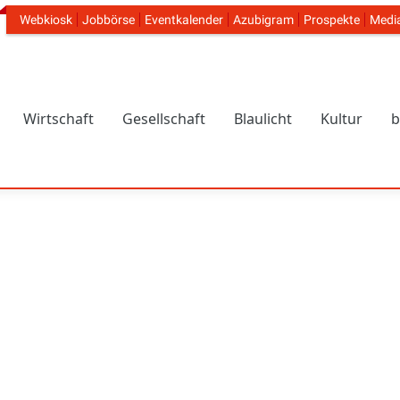
Webkiosk
Jobbörse
Eventkalender
Azubigram
Prospekte
Medi
Header Navigation
Wirtschaft
Gesellschaft
Blaulicht
Kultur
b