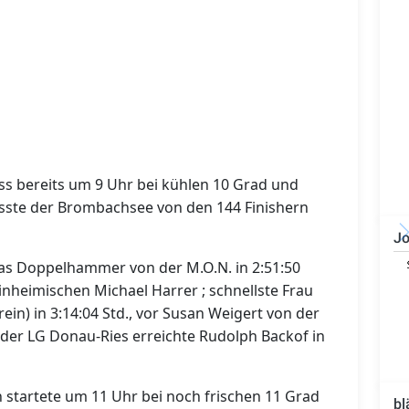
ss bereits um 9 Uhr bei kühlen 10 Grad und
ste der Brombachsee von den 144 Finishern
Jo
IT-Administrator (m/w/d)
s Doppelhammer von der M.O.N. in 2:51:50
nheimischen Michael Harrer ; schnellste Frau
in) in 3:14:04 Std., vor Susan Weigert von der
 der LG Donau-Ries erreichte Rudolph Backof in
 startete um 11 Uhr bei noch frischen 11 Grad
bl