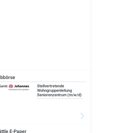
bbörse
Stellvertretende
Umw
Wohngruppenleitung
Wa
Seniorenzentrum (m/w/d)
Ele
Bet
Ka
Bü
ättle E-Paper