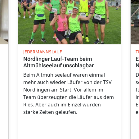
JEDERMANNSLAUF
T
Nördlinger Lauf-Team beim
E
Altmühlseelauf unschlagbar
N
Beim Altmühlseelauf waren einmal
D
mehr auch wieder Läufer von der TSV
s
Nördlingen am Start. Vor allem im
f
Team überzeugten die Läufer aus dem
i
Ries. Aber auch im Einzel wurden
E
starke Zeiten gelaufen.
e