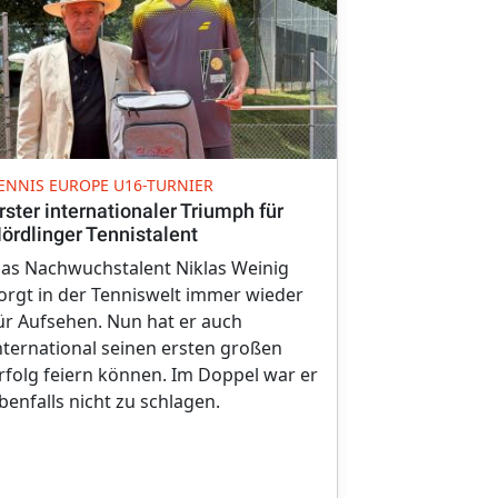
WELTMEISTER
ENNIS EUROPE U16-TURNIER
Neue Weltme
rster internationaler Triumph für
Schnupferi
ördlinger Tennistalent
Am Wochene
as Nachwuchstalent Niklas Weinig
Schnupferin
orgt in der Tenniswelt immer wieder
der Weltmeis
ür Aufsehen. Nun hat er auch
Klasse. Mit e
nternational seinen ersten großen
ging die Kro
rfolg feiern können. Im Doppel war er
Die Herren l
benfalls nicht zu schlagen.
Podest.