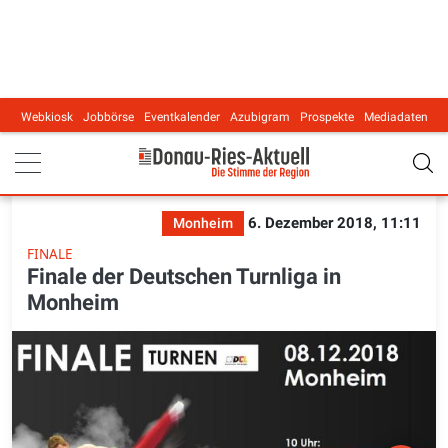
Webkiosk
Jobbörse
Eventkalender
Azubigram
Prospekte
Mediadaten
Main navigation
6. Dezember 2018, 11:11
Monheim
FINALE
Finale der Deutschen Turnliga in
Monheim