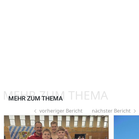
MEHR ZUM THEMA
MEHR ZUM THEMA
vorheriger Bericht
nächster Bericht